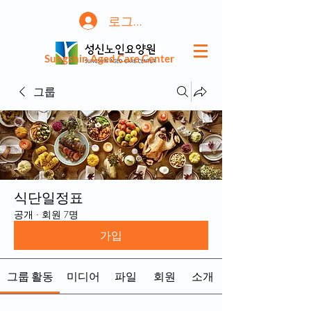
로그인
Sungshin Aged Care Center
그룹
식단일정표
공개
·
회원 7명
가입
그룹 활동
미디어
파일
회원
소개