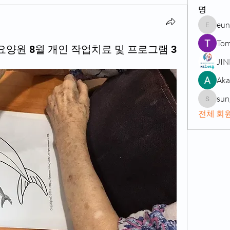
명
eun
eunji76
Tom
양원 8월 개인 작업치료 및 프로그램 3
JI
Aka
sun
sungsin
전체 회원