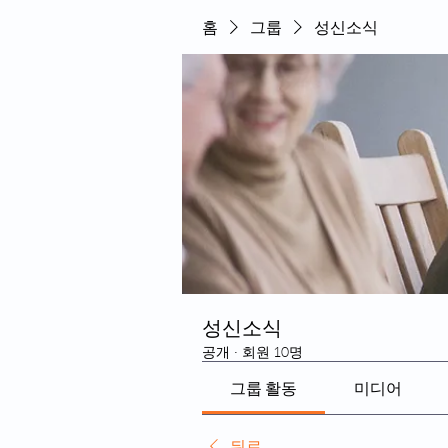
홈
그룹
성신소식
성신소식
공개
·
회원 10명
그룹 활동
미디어
뒤로