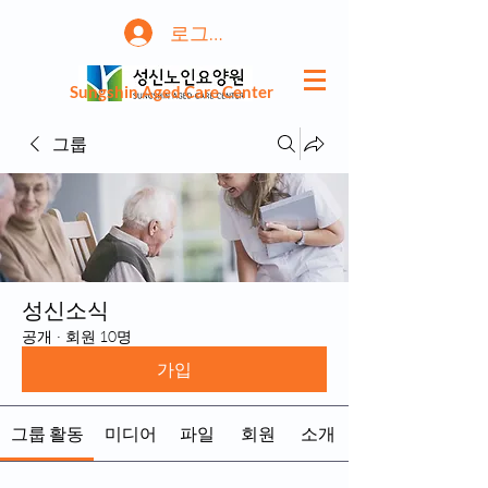
로그인
Sungshin Aged Care Center
그룹
성신소식
공개
·
회원 10명
가입
그룹 활동
미디어
파일
회원
소개