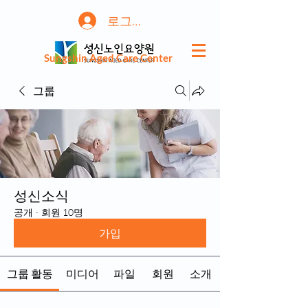
로그인
Sungshin Aged Care Center
그룹
성신소식
공개
·
회원 10명
가입
그룹 활동
미디어
파일
회원
소개