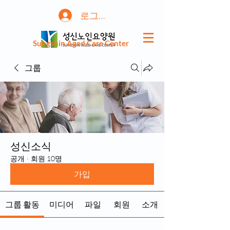
로그인
Sungshin Aged Care Center
그룹
성신소식
공개
·
회원 10명
가입
그룹 활동
미디어
파일
회원
소개