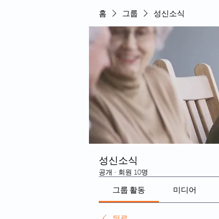
홈
그룹
성신소식
성신소식
공개
·
회원 10명
그룹 활동
미디어
뒤로