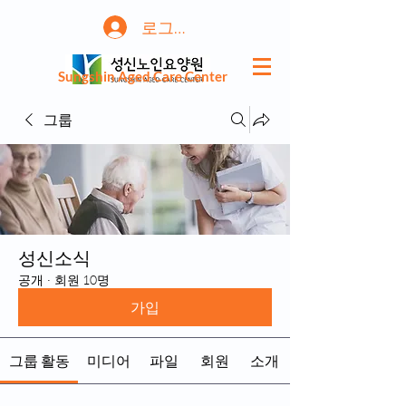
로그인
Sungshin Aged Care Center
그룹
성신소식
공개
·
회원 10명
가입
그룹 활동
미디어
파일
회원
소개