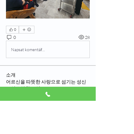
0
0
28
Napsat komentář...
소개
어르신을 따뜻한 사랑으로 섬기는 성신
노인요양원 소식
명
eunji7651
팔로우
eunji7651
Tommy Elmers
팔로우