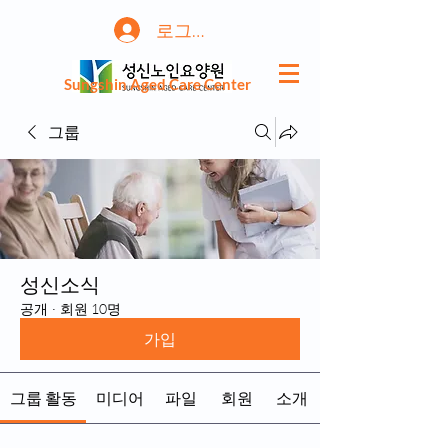
로그인
Sungshin Aged Care Center
그룹
성신소식
공개
·
회원 10명
가입
그룹 활동
미디어
파일
회원
소개