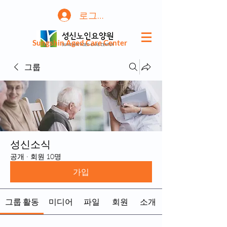
로그인
Sungshin Aged Care Center
그룹
성신소식
공개
·
회원 10명
가입
그룹 활동
미디어
파일
회원
소개