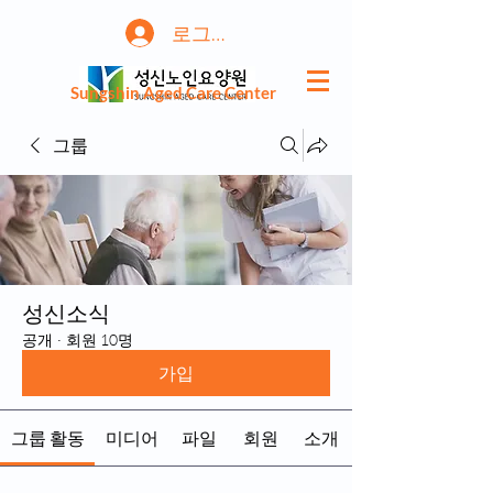
로그인
Sungshin Aged Care Center
그룹
성신소식
공개
·
회원 10명
가입
그룹 활동
미디어
파일
회원
소개