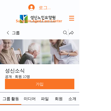
로그인
Sungshin Aged Care Center
그룹
성신소식
공개
·
회원 10명
가입
그룹 활동
미디어
파일
회원
소개