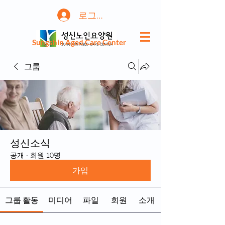
로그인
Sungshin Aged Care Center
그룹
성신소식
공개
·
회원 10명
가입
그룹 활동
미디어
파일
회원
소개