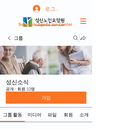
로그인
Sungshin Aged Care Center
그룹
성신소식
공개
·
회원 10명
가입
그룹 활동
미디어
파일
회원
소개