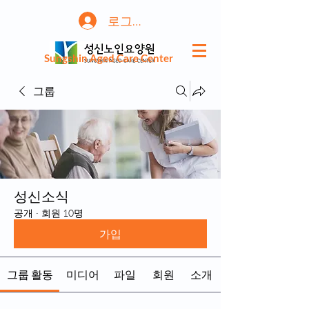
로그인
Sungshin Aged Care Center
그룹
성신소식
공개
·
회원 10명
가입
그룹 활동
미디어
파일
회원
소개