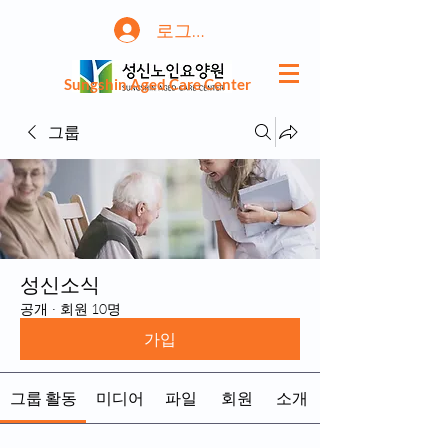
로그인
Sungshin Aged Care Center
그룹
성신소식
공개
·
회원 10명
가입
그룹 활동
미디어
파일
회원
소개