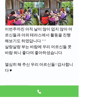
이번주까진 아직 날이 많이 덥지 않아 어
르신들과 야외 테라스에서 활동을 진행
해보기도 하였답니다.^^
살랑살랑 부는 바람에 우리 어르신들 콧
바람 쐬니 좋다며 좋아하셨습니다.
열심히 해 주신 우리 어르신들!!감사합니
다.♥
0
0
53
Scrivi un commento...