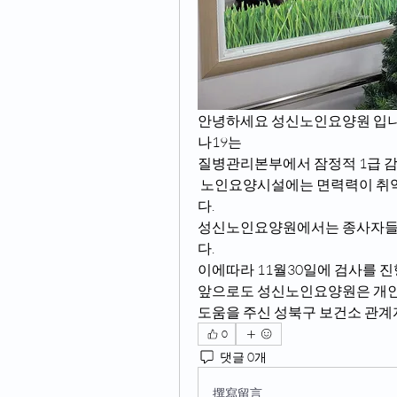
안녕하세요 성신노인요양원 입니다
나19는 
질병관리본부에서 잠정적 1급 감
 노인요양시설에는 면력력이 취약한 다수의 고령 어르신분들이 생활하시고 계십니
다.   
성신노인요양원에서는 종사자들의
다.  
이에따라 11월30일에 검사를 진행
앞으로도 성신노인요양원은 개인 
도움을 주신 성북구 보건소 관
0
댓글 0개
撰寫留言......