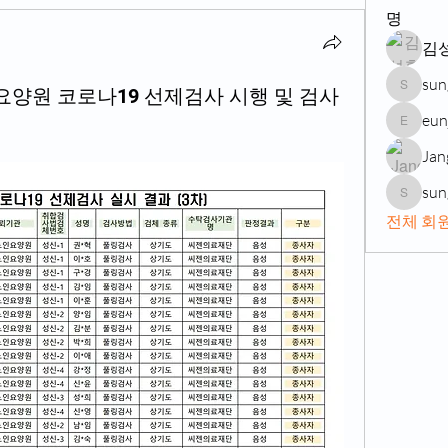
명
김
sun
요양원 코로나19 선제검사 시행 및 검사
sungsin
eun
eunji76
Jan
sun
sungshi
전체 회원