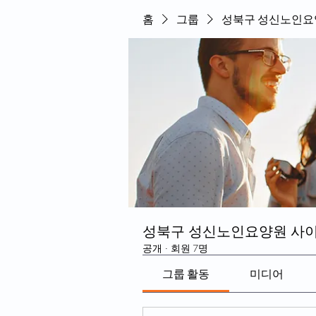
홈
그룹
성북구 성신노인요
성북구 성신노인요양원 사이
공개
·
회원 7명
그룹 활동
미디어