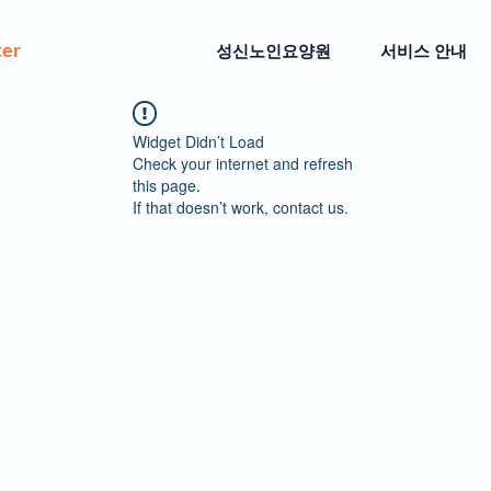
ter
성신노인요양원
서비스 안내
Widget Didn’t Load
Check your internet and refresh
this page.
If that doesn’t work, contact us.